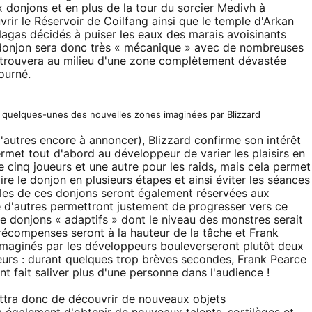
 donjons et en plus de la tour du sorcier Medivh à
ir le Réservoir de Coilfang ainsi que le temple d'Arkan
agas décidés à puiser les eaux des marais avoisinants
 donjon sera donc très « mécanique » avec de nombreuses
 trouvera au milieu d'une zone complètement dévastée
ourné.
t quelques-unes des nouvelles zones imaginées par Blizzard
autres encore à annoncer), Blizzard confirme son intérêt
permet tout d'abord au développeur de varier les plaisirs en
 cinq joueurs et une autre pour les raids, mais cela permet
ire le donjon en plusieurs étapes et ainsi éviter les séances
ailes de ces donjons seront également réservées aux
e d'autres permettront justement de progresser vers ce
de donjons « adaptifs » dont le niveau des monstres serait
s récompenses seront à la hauteur de la tâche et Frank
imaginés par les développeurs bouleverseront plutôt deux
ueurs : durant quelques trop brèves secondes, Frank Pearce
ont fait saliver plus d'une personne dans l'audience !
tra donc de découvrir de nouveaux objets