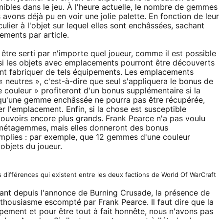
onibles dans le jeu. À l'heure actuelle, le nombre de gemmes
 avons déjà pu en voir une jolie palette. En fonction de leur
ier à l'objet sur lequel elles sont enchâssées, sachant
cements par article.
tre serti par n'importe quel joueur, comme il est possible
, si les objets avec emplacements pourront être découverts
ent fabriquer de tels équipements. Les emplacements
« neutres », c'est-à-dire que seul s'appliquera le bonus de
couleur » profiteront d'un bonus supplémentaire si la
qu'une gemme enchâssée ne pourra pas être récupérée,
er l'emplacement. Enfin, si la chose est susceptible
ouvoirs encore plus grands. Frank Pearce n'a pas voulu
 métagemmes, mais elles donneront des bonus
emplies : par exemple, que 12 gemmes d'une couleur
objets du joueur.
 différences qui existent entre les deux factions de World Of WarCraft
vant depuis l'annonce de Burning Crusade, la présence de
nthousiasme escompté par Frank Pearce. Il faut dire que la
pement et pour être tout à fait honnête, nous n'avons pas