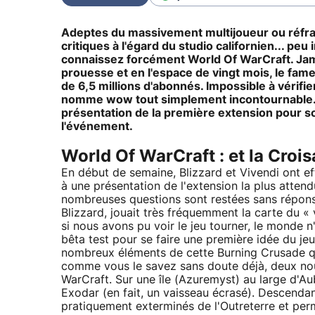
Adeptes du massivement multijoueur ou réfract
critiques à l'égard du studio californien... p
connaissez forcément World Of WarCraft. Jamais
prouesse et en l'espace de vingt mois, le fame
de 6,5 millions d'abonnés. Impossible à vérifier
nomme wow tout simplement incontournable. A
présentation de la première extension pour s
l'événement.
World Of WarCraft : et la Crois
En début de semaine, Blizzard et Vivendi ont e
à une présentation de l'extension la plus attend
nombreuses questions sont restées sans répons
Blizzard, jouait très fréquemment la carte du 
si nous avons pu voir le jeu tourner, le monde n'
bêta test pour se faire une première idée du jeu
nombreux éléments de cette Burning Crusade qui
comme vous le savez sans doute déjà, deux nou
WarCraft. Sur une île (Azuremyst) au large d'Aub
Exodar (en fait, un vaisseau écrasé). Descendant
pratiquement exterminés de l'Outreterre et perm