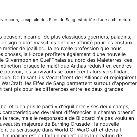
vermoon, la capitale des Elfes de Sang est dotée d'une architecture
s peuvent incarner de plus classiques guerriers, paladins,
esign plutôt massif, ils ont une affinité pour les cristaux
métier de joaillier... la nouvelle profession que nous
 les choses, la Horde profitera également d'une nouvelle
é de Silvermoon en Quel'Thalas au nord des Maleterres, ces
extinction lorsque le maléfique Arthas réduisit en cendres
ouvoir, les survivants se tournèrent alors vers Illidan,
ue. Ce faisant, ils s'écartèrent de l'Alliance et rejoignirent
 WarCraft, les Elfes de Sang permettent surtout d'apporter
et tant pis pour les différences entre les deux grandes
bel et bien pris le parti « d'équilibrer » ses deux camps,
 caractéristiques devraient différencier le chaman draeneï
 à la race, mais le responsable de Blizzard n'a pas voulu en
ouveautés majeures de Burning Crusade : la nouvelle
ement du sertissage dans World Of WarCraft et devrait
n joaillier est en fait un expert dans la création de