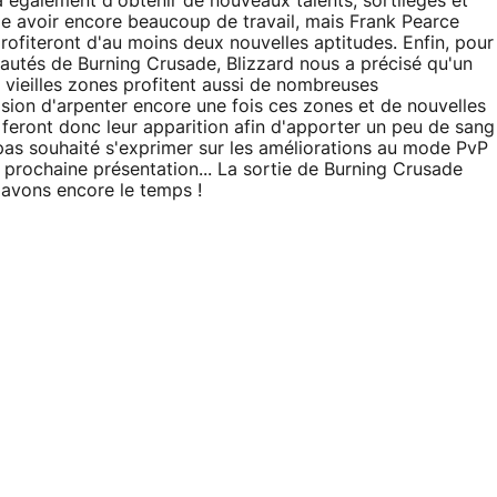
 également d'obtenir de nouveaux talents, sortilèges et
 avoir encore beaucoup de travail, mais Frank Pearce
ofiteront d'au moins deux nouvelles aptitudes. Enfin, pour
autés de Burning Crusade, Blizzard nous a précisé qu'un
es vieilles zones profitent aussi de nombreuses
asion d'arpenter encore une fois ces zones et de nouvelles
eront donc leur apparition afin d'apporter un peu de sang
a pas souhaité s'exprimer sur les améliorations au mode PvP
prochaine présentation... La sortie de Burning Crusade
s avons encore le temps !