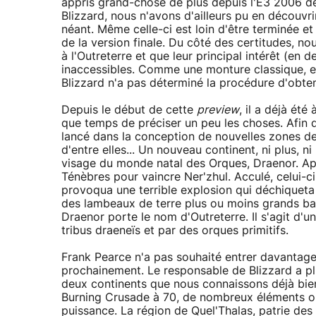
appris grand-chose de plus depuis l'E3 2006 de
Blizzard, nous n'avons d'ailleurs pu en découvri
néant. Même celle-ci est loin d'être terminée et
de la version finale. Du côté des certitudes, 
à l'Outreterre et que leur principal intérêt (en 
inaccessibles. Comme une monture classique, e
Blizzard n'a pas déterminé la procédure d'obtent
Depuis le début de cette
preview
, il a déjà été
que temps de préciser un peu les choses. Afin d'
lancé dans la conception de nouvelles zones de j
d'entre elles... Un nouveau continent, ni plus, 
visage du monde natal des Orques, Draenor. Apr
Ténèbres pour vaincre Ner'zhul. Acculé, celui-ci
provoqua une terrible explosion qui déchiqueta D
des lambeaux de terre plus ou moins grands bal
Draenor porte le nom d'Outreterre. Il s'agit d'u
tribus draeneïs et par des orques primitifs.
Frank Pearce n'a pas souhaité entrer davantage 
prochainement. Le responsable de Blizzard a pl
deux continents que nous connaissons déjà bie
Burning Crusade à 70, de nombreux éléments on
puissance. La région de Quel'Thalas, patrie des