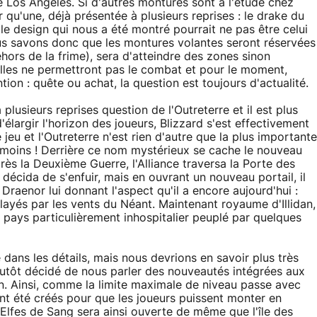
 Los Angeles. Si d'autres montures sont à l'étude chez
r qu'une, déjà présentée à plusieurs reprises : le drake du
 le design qui nous a été montré pourrait ne pas être celui
nous savons donc que les montures volantes seront réservées
dehors de la frime), sera d'atteindre des zones sinon
lles ne permettront pas le combat et pour le moment,
ion : quête ou achat, la question est toujours d'actualité.
 à plusieurs reprises question de l'Outreterre et il est plus
élargir l'horizon des joueurs, Blizzard s'est effectivement
eu et l'Outreterre n'est rien d'autre que la plus importante
ni moins ! Derrière ce nom mystérieux se cache le nouveau
ès la Deuxième Guerre, l'Alliance traversa la Porte des
 décida de s'enfuir, mais en ouvrant un nouveau portail, il
raenor lui donnant l'aspect qu'il a encore aujourd'hui :
ayés par les vents du Néant. Maintenant royaume d'Illidan,
n pays particulièrement inhospitalier peuplé par quelques
dans les détails, mais nous devrions en savoir plus très
utôt décidé de nous parler des nouveautés intégrées aux
n. Ainsi, comme la limite maximale de niveau passe avec
t été créés pour que les joueurs puissent monter en
 Elfes de Sang sera ainsi ouverte de même que l'île des