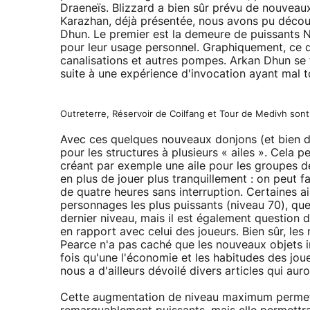
Draeneïs. Blizzard a bien sûr prévu de nouveaux
Karazhan, déjà présentée, nous avons pu découvr
Dhun. Le premier est la demeure de puissants N
pour leur usage personnel. Graphiquement, ce
canalisations et autres pompes. Arkan Dhun se
suite à une expérience d'invocation ayant mal t
Outreterre, Réservoir de Coilfang et Tour de Medivh son
Avec ces quelques nouveaux donjons (et bien d'
pour les structures à plusieurs « ailes ». Cela 
créant par exemple une aile pour les groupes de
en plus de jouer plus tranquillement : on peut fa
de quatre heures sans interruption. Certaines 
personnages les plus puissants (niveau 70), qu
dernier niveau, mais il est également question 
en rapport avec celui des joueurs. Bien sûr, le
Pearce n'a pas caché que les nouveaux objets 
fois qu'une l'économie et les habitudes des jo
nous a d'ailleurs dévoilé divers articles qui aur
Cette augmentation de niveau maximum permet