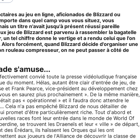
aires au jeu en ligne, aficionados de Blizzard ou
eu importe dans quel camp vous vous situez, vous
 un titre n'avait jusqu'à présent réussi pareille
ux jeu de Blizzard est parvenu à rassembler la bagatelle
, un tel chiffre donne le vertige et a rendu celui que l'on
lors forcément, quand Blizzard décide d'organiser une
on rouleau compresseur, on ne peut passer à côté de
ade s'amuse...
ffectivement convié toute la presse vidéoludique française
ue du moment. Hélas, autant être clair d'entrée de jeu, de
e et Frank Pearce, vice-président au développement chez
« vous en saurez plus prochainement ». De la même manière,
était pas « opérationnel » et il faudra donc attendre le
... Cela n'a pas empêché Blizzard de nous détailler de
 promet d'être particulièrement riche. Tout d'abord et
velles races font leur entrée dans le monde de World Of
erdine, se trouvent les Draeneïs et leur « ville » de départ,
 des Érédars, ils haïssent les Orques qui les ont
ettent aux joueurs de l'Alliance de découvrir la classe de