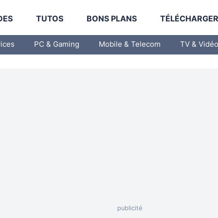
DES
TUTOS
BONS PLANS
TÉLÉCHARGE
vices
PC & Gaming
Mobile & Telecom
TV & Vidé