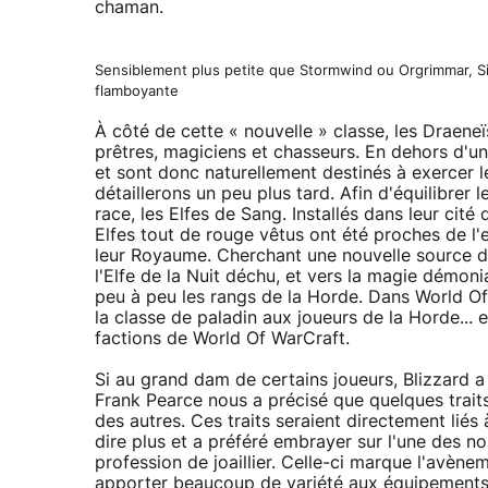
chaman.
Sensiblement plus petite que Stormwind ou Orgrimmar, Sil
flamboyante
À côté de cette « nouvelle » classe, les Draeneï
prêtres, magiciens et chasseurs. En dehors d'un d
et sont donc naturellement destinés à exercer le 
détaillerons un peu plus tard. Afin d'équilibrer
race, les Elfes de Sang. Installés dans leur cit
Elfes tout de rouge vêtus ont été proches de l'
leur Royaume. Cherchant une nouvelle source de p
l'Elfe de la Nuit déchu, et vers la magie démoniaq
peu à peu les rangs de la Horde. Dans World Of
la classe de paladin aux joueurs de la Horde... 
factions de World Of WarCraft.
Si au grand dam de certains joueurs, Blizzard a 
Frank Pearce nous a précisé que quelques traits
des autres. Ces traits seraient directement liés
dire plus et a préféré embrayer sur l'une des n
profession de joaillier. Celle-ci marque l'avèn
apporter beaucoup de variété aux équipements. U