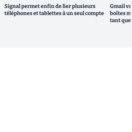
Signal permet enfin de lier plusieurs
Gmail va
téléphones et tablettes à un seul compte
boîtes m
tant que