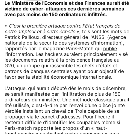
Le Ministère de l'Economie et des Finances aurait été
victime de cyber-attaques ces dernières semaines
avec pas moins de 150 ordinateurs infiltrés.
«
C'est la première attaque contre l'Etat français de
cette ampleur et à cette échelle
», tels sont les mots de
Patrick Pailloux, directeur général de l'ANSSI (Agence
nationale de la sécurité des systèmes d'information),
rapportés par le magazine Paris-Match qui
publie
l'information. Les hackers auraient principalement visé
les documents relatifs à la présidence française au
G20, un groupe qui rassemble les chefs d'états et
patrons de banques centrales ayant pour objectif de
favoriser la stabilité économique internationale.
L'attaque, qui aurait débuté dès le mois de décembre,
se serait manifestée par l'infiltration de plus de 150
ordinateurs du ministère. Une méthode classique aurait
été utilisée, c'est-à-dire par l'envoi d'une pièce jointe
vérolée installant un cheval de Troie capable de se
propager via le carnet d'adresses. Pour l'heure il
resterait difficile d'identifier les coupables même si
Paris-match rapporte les propos d'un « haut-
fonctionnaire » souhaitant rester anonyme : «
on a