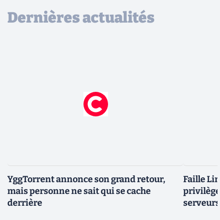
Dernières actualités
YggTorrent annonce son grand retour,
Faille Li
mais personne ne sait qui se cache
privilèg
derrière
serveurs