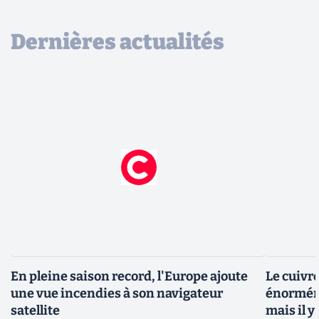
Dernières actualités
En pleine saison record, l'Europe ajoute
Le cuivr
une vue incendies à son navigateur
énorméme
satellite
mais il 