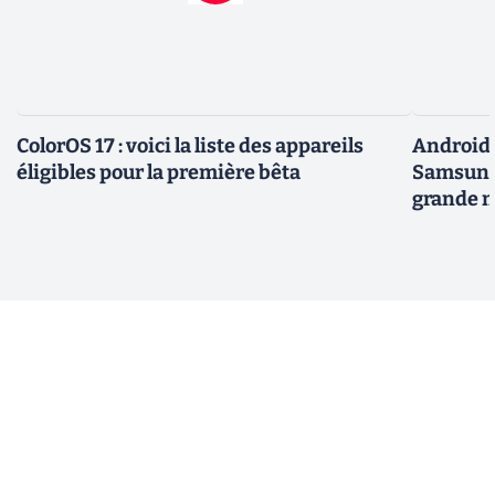
ColorOS 17 : voici la liste des appareils
Android 
éligibles pour la première bêta
Samsung 
grande m