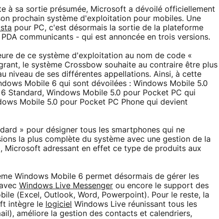
e à sa sortie présumée, Microsoft a dévoilé officiellement
 son prochain système d'exploitation pour mobiles. Une
sta
pour PC, c'est désormais la sortie de la plateforme
 PDA communicants - qui est annoncée en trois versions.
jeure de ce système d'exploitation au nom de code «
tégrant, le système Crossbow souhaite au contraire être plus
au niveau de ses différentes appellations. Ainsi, à cette
indows Mobile 6 qui sont dévoilées : Windows Mobile 5.0
6 Standard, Windows Mobile 5.0 pour Pocket PC qui
dows Mobile 5.0 pour Pocket PC Phone qui devient
andard » pour désigner tous les smartphones qui ne
rsions la plus complète du système avec une gestion de la
, Microsoft adressant en effet ce type de produits aux
tème Windows Mobile 6 permet désormais de gérer les
s avec
Windows Live Messenger
ou encore le support des
le (Excel, Outlook, Word, Powerpoint). Pour le reste, la
t intègre le
logiciel
Windows Live réunissant tous les
l), améliore la gestion des contacts et calendriers,