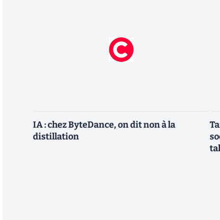
IA : chez ByteDance, on dit non à la
Ta
distillation
so
ta