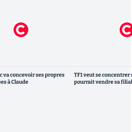
ic va concevoir ses propres
TF1 veut se concentrer 
es à Claude
pourrait vendre sa fili