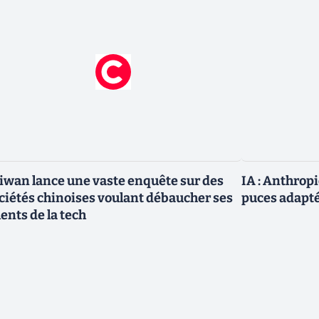
iwan lance une vaste enquête sur des
IA : Anthrop
ciétés chinoises voulant débaucher ses
puces adapté
lents de la tech