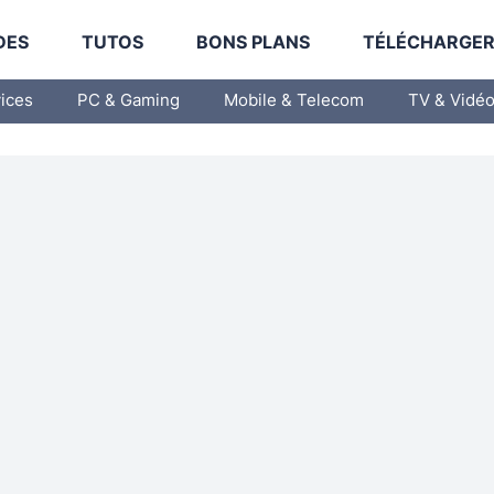
DES
TUTOS
BONS PLANS
TÉLÉCHARGE
vices
PC & Gaming
Mobile & Telecom
TV & Vidé