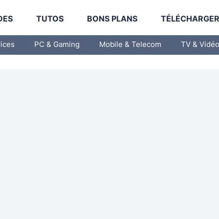
DES
TUTOS
BONS PLANS
TÉLÉCHARGE
vices
PC & Gaming
Mobile & Telecom
TV & Vidé