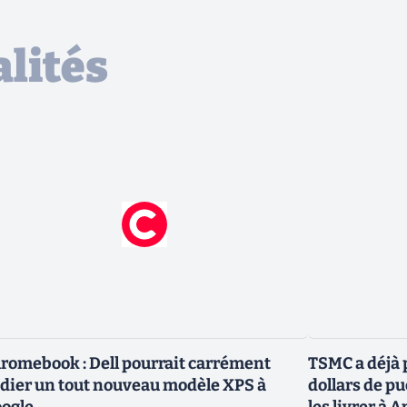
lités
romebook : Dell pourrait carrément
TSMC a déjà p
dier un tout nouveau modèle XPS à
dollars de p