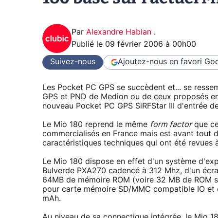
Par
Alexandre Habian
.
Publié le
09 février 2006 à 00h00
Suivez-nous
Ajoutez-nous en favori
Goo
Les Pocket PC GPS se succèdent et... se ressem
GPS et PND de Medion ou de ceux proposés en m
nouveau Pocket PC GPS SiRFStar III d'entrée d
Le Mio 180 reprend le même
form factor
que ce
commercialisés en France mais est avant tout 
caractéristiques techniques qui ont été revues à
Le Mio 180 dispose en effet d'un système d'exp
Bulverde PXA270 cadencé à 312 Mhz, d'un écr
64MB de mémoire ROM (voire 32 MB de ROM sui
pour carte mémoire SD/MMC compatible IO et en
mAh.
Au niveau de sa connectique intégrée, le Mio 18