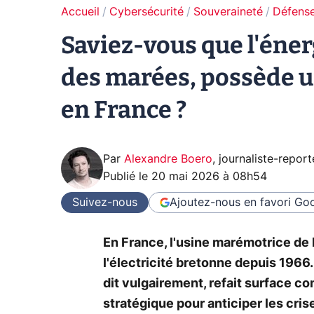
Accueil
Cybersécurité
Souveraineté
Défense
Saviez-vous que l'éner
des marées, possède un
en France ?
Par
Alexandre Boero
,
journaliste-report
Publié le
20 mai 2026 à 08h54
Suivez-nous
Ajoutez-nous en favori
Goo
En France, l'usine marémotrice de 
l'électricité bretonne depuis 1966.
dit vulgairement, refait surface c
stratégique pour anticiper les cri