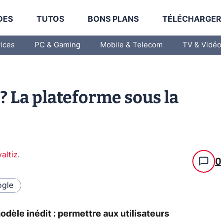
DES
TUTOS
BONS PLANS
TÉLÉCHARGE
vices
PC & Gaming
Mobile & Telecom
TV & Vidé
e ? La plateforme sous la
altiz
.
gle
modèle inédit : permettre aux utilisateurs