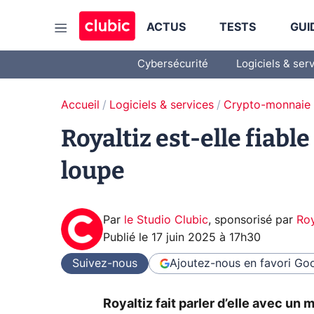
ACTUS
TESTS
GUI
Cybersécurité
Logiciels & ser
Accueil
Logiciels & services
Crypto-monnaie
Royaltiz est-elle fiabl
loupe
Par
le Studio Clubic
,
sponsorisé par
Roy
Publié le
17 juin 2025 à 17h30
Suivez-nous
Ajoutez-nous en favori
Goo
Royaltiz fait parler d’elle avec un 