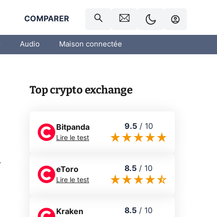
R
COMPARER
o
Audio
Maison connectée
Top crypto exchange
9.5
/
10
Bitpanda
Lire le test
0
8.5
/
10
eToro
Lire le test
8.5
/
10
Kraken