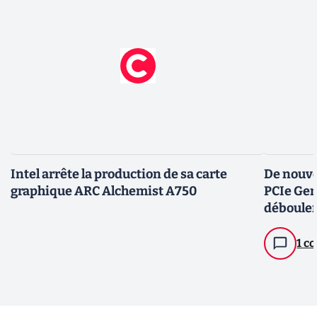
Intel arrête la production de sa carte
De nouve
graphique ARC Alchemist A750
PCIe Gen 
débouler
1 c