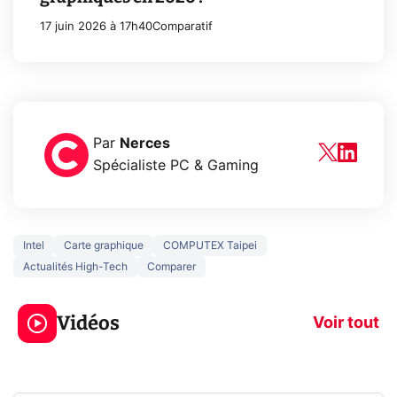
17 juin 2026 à 17h40
Comparatif
Par
Nerces
Spécialiste PC & Gaming
Intel
Carte graphique
COMPUTEX Taipei
Actualités High-Tech
Comparer
3 écrans en 1 pour
5 générations
319€ ? Voici L'AOC
jeux dans la
Vidéos
CQ32G4ZA !
prochaine Xbo
Voir tout