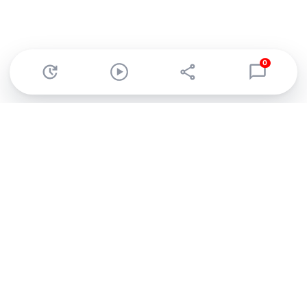
0
Abonnez-vous à notre newsletter !
Recevez un résumé quotidien de l'actu technologique.
S'inscrire
En cliquant sur s'inscrire, j’accepte de recevoir par email des
informations, actualités et offres commerciales de Clubic.
Conformément au RGPD, vous pouvez retirer votre consentement
à tout moment en cliquant sur le lien de désinscription présent
dans chaque email. Pour en savoir plus sur la gestion de vos