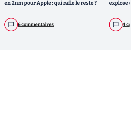
en 2nm pour Apple : qui rafle le reste ?
explose 
6 commentaires
4 c