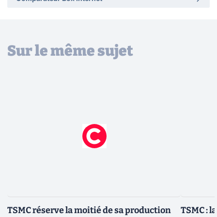
Sur le même sujet
TSMC réserve la moitié de sa production
TSMC : l