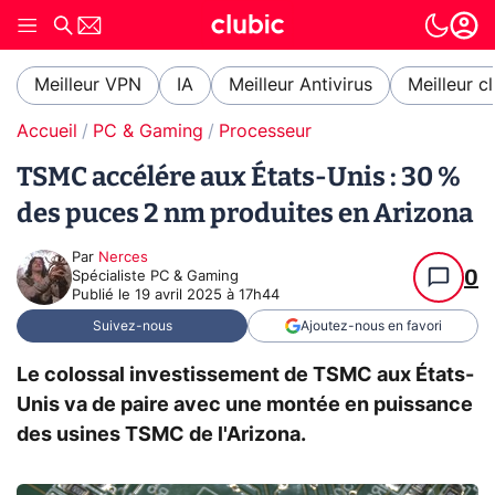
Meilleur VPN
IA
Meilleur Antivirus
Meilleur c
Accueil
PC & Gaming
Processeur
TSMC accélére aux États-Unis : 30 %
des puces 2 nm produites en Arizona
Par
Nerces
0
Spécialiste PC & Gaming
Publié le
19 avril 2025 à 17h44
Suivez-nous
Ajoutez-nous en favori
Le colossal investissement de TSMC aux États-
Unis va de paire avec une montée en puissance
des usines TSMC de l'Arizona.