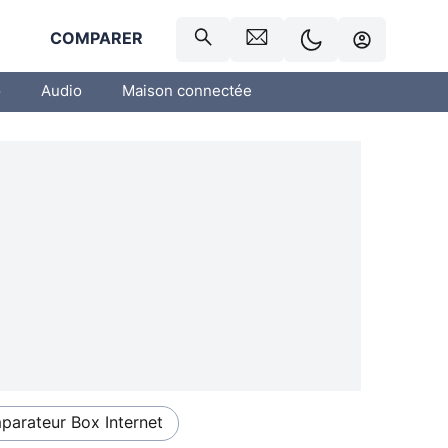
R
COMPARER
o
Audio
Maison connectée
arateur Box Internet