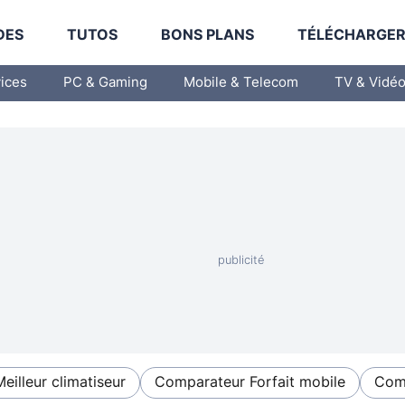
DES
TUTOS
BONS PLANS
TÉLÉCHARGE
vices
PC & Gaming
Mobile & Telecom
TV & Vidé
Meilleur climatiseur
Comparateur Forfait mobile
Comp