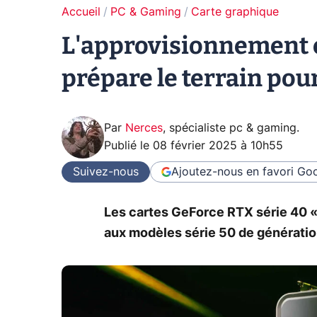
Accueil
PC & Gaming
Carte graphique
L'approvisionnement e
prépare le terrain pou
Par
Nerces
,
spécialiste pc & gaming
.
Publié le
08 février 2025 à 10h55
Suivez-nous
Ajoutez-nous en favori
Goo
Les cartes GeForce RTX série 40 « 
aux modèles série 50 de génération