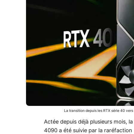
La transition depuis les RTX série 40 ve
Actée depuis déjà plusieurs mois, 
4090 a été suivie par la raréfactio