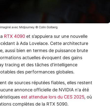
imaginé avec Midjourney © Colin Golberg
la
RTX 4090
et s’appuiera sur une nouvelle
ccédant à Ada Lovelace. Cette architecture
e, aussi bien en termes de puissance brute
nformations actuelles évoquent des gains
ay tracing et des tâches d’intelligence
s notables des performances globales.
nt de sources réputées fiables, elles restent
aucune annonce officielle de NVIDIA n'a été
téristiques
est attendue lors du CES 2025
, où
cations complètes de la RTX 5090.