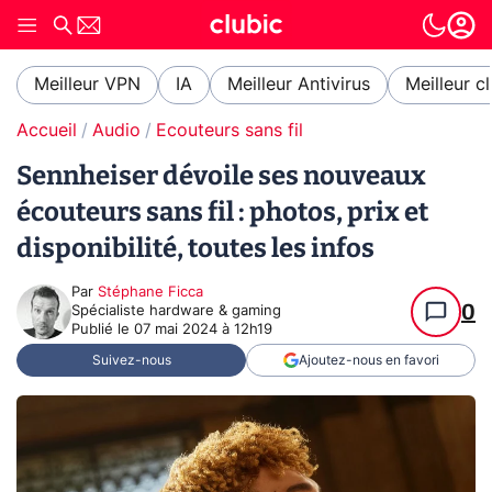
Meilleur VPN
IA
Meilleur Antivirus
Meilleur c
Accueil
Audio
Ecouteurs sans fil
Sennheiser dévoile ses nouveaux
écouteurs sans fil : photos, prix et
disponibilité, toutes les infos
Par
Stéphane Ficca
0
Spécialiste hardware & gaming
Publié le
07 mai 2024 à 12h19
Suivez-nous
Ajoutez-nous en favori