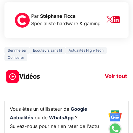
Par
Stéphane Ficca
Spécialiste hardware & gaming
Sennheiser
Ecouteurs sans fil
Actualités High-Tech
Comparer
3 écrans en 1 pour
5 générations
319€ ? Voici L'AOC
jeux dans la
Vidéos
CQ32G4ZA !
prochaine Xbo
Voir tout
Vous êtes un utilisateur de
Google
Actualités
ou de
WhatsApp
?
Suivez-nous pour ne rien rater de l'actu