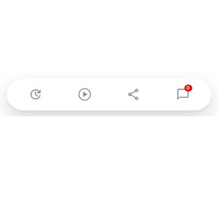
0
Abonnez-vous à notre newsletter !
Recevez un résumé quotidien de l'actu technologique.
S'inscrire
En cliquant sur s'inscrire, j’accepte de recevoir par email des