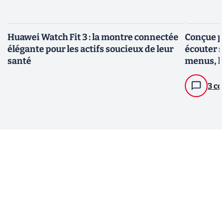
Huawei Watch Fit 3 : la montre connectée
Conçue p
élégante pour les actifs soucieux de leur
écouter 
santé
menus, l
le 7 mai
3 c