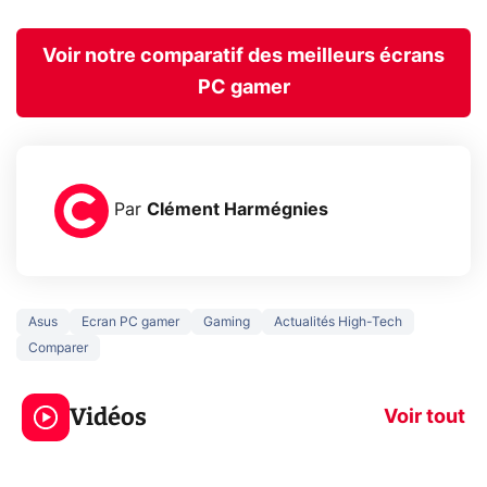
Voir notre comparatif des meilleurs écrans
PC gamer
Par
Clément Harmégnies
Asus
Ecran PC gamer
Gaming
Actualités High-Tech
Comparer
3 écrans en 1 pour
5 générations
319€ ? Voici L'AOC
jeux dans la
Vidéos
CQ32G4ZA !
prochaine Xbo
Voir tout