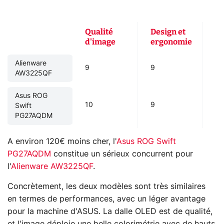
Qualité
Design et
P
d'image
ergonomie
Alienware
9
9
9
AW3225QF
Asus ROG
10
9
10
Swift
PG27AQDM
A environ 120€ moins cher, l'
Asus ROG Swift
PG27AQDM
constitue un sérieux concurrent pour
l'
Alienware AW3225QF
.
Concrètement, les deux modèles sont très similaires
en termes de performances, avec un léger avantage
pour la machine d'ASUS. La dalle OLED est de qualité,