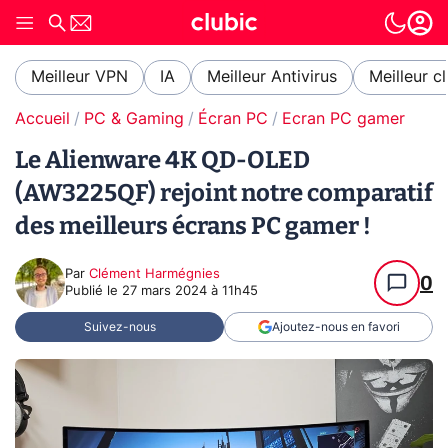
Meilleur VPN
IA
Meilleur Antivirus
Meilleur c
Accueil
PC & Gaming
Écran PC
Ecran PC gamer
Le Alienware 4K QD-OLED
(AW3225QF) rejoint notre comparatif
des meilleurs écrans PC gamer !
Par
Clément Harmégnies
0
Publié le
27 mars 2024 à 11h45
Suivez-nous
Ajoutez-nous en favori