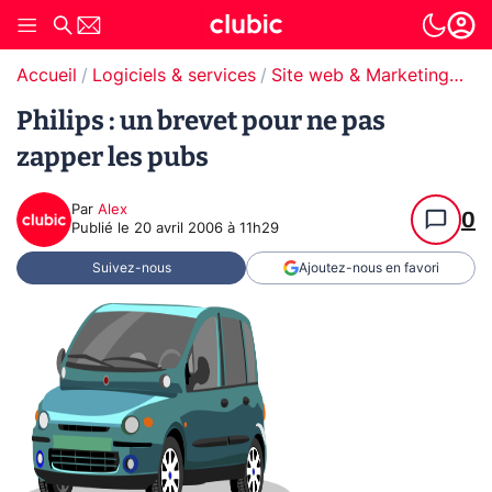
Accueil
Logiciels & services
Site web & Marketing Digital
Philips : un brevet pour ne pas
zapper les pubs
Par
Alex
0
Publié le
20 avril 2006 à 11h29
Suivez-nous
Ajoutez-nous en favori