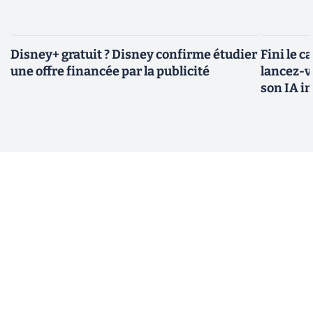
Disney+ gratuit ? Disney confirme étudier
Fini le c
une offre financée par la publicité
lancez-vo
son IA i