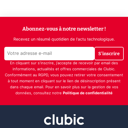
Abonnez-vous à notre newsletter !
Recevez un résumé quotidien de l'actu technologique.
S'inscrire
En cliquant sur s'inscrire, j’accepte de recevoir par email des
informations, actualités et offres commerciales de Clubic.
Conformément au RGPD, vous pouvez retirer votre consentement
à tout moment en cliquant sur le lien de désinscription présent
dans chaque email. Pour en savoir plus sur la gestion de vos
données, consultez notre
Politique de confidentialité