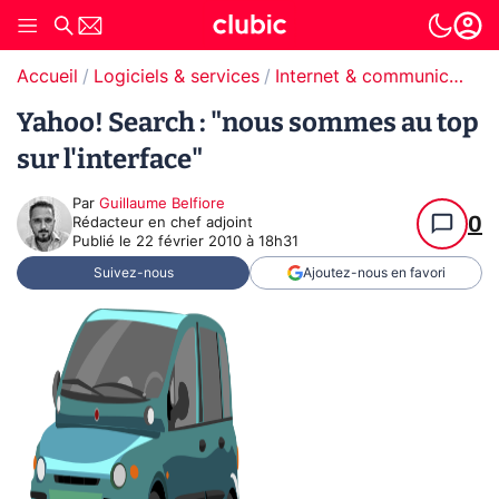
Accueil
Logiciels & services
Internet & communication
Yahoo! Search : "nous sommes au top
sur l'interface"
Par
Guillaume Belfiore
0
Rédacteur en chef adjoint
Publié le
22 février 2010 à 18h31
Suivez-nous
Ajoutez-nous en favori