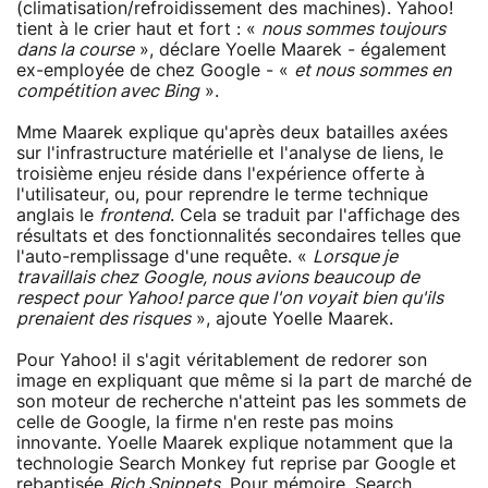
(climatisation/refroidissement des machines). Yahoo!
tient à le crier haut et fort : «
nous sommes toujours
dans la course
», déclare Yoelle Maarek - également
ex-employée de chez Google - «
et nous sommes en
compétition avec Bing
».
Mme Maarek explique qu'après deux batailles axées
sur l'infrastructure matérielle et l'analyse de liens, le
troisième enjeu réside dans l'expérience offerte à
l'utilisateur, ou, pour reprendre le terme technique
anglais le
frontend
. Cela se traduit par l'affichage des
résultats et des fonctionnalités secondaires telles que
l'auto-remplissage d'une requête. «
Lorsque je
travaillais chez Google, nous avions beaucoup de
respect pour Yahoo! parce que l'on voyait bien qu'ils
prenaient des risques
», ajoute Yoelle Maarek.
Pour Yahoo! il s'agit véritablement de redorer son
image en expliquant que même si la part de marché de
son moteur de recherche n'atteint pas les sommets de
celle de Google, la firme n'en reste pas moins
innovante. Yoelle Maarek explique notamment que la
technologie Search Monkey fut reprise par Google et
rebaptisée
Rich Snippets
. Pour mémoire, Search