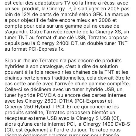
est celui des adaptateurs TV où la firme a réussi avec
un seul produit, la Cinergy T², à s'adjuger en 2005 pas
loin de 12% de parts de marché selon GFK. La marque
a pour objectif de faire encore mieux en 2006 et
compte pour cela sur une gamme qui ne cesse de
s'agrandir. Outre l'arrivée récente de la Cinergy XS, un
tuner TNT au format d'une clé USB, Terratec propose
depuis peu la Cinergy 2400i DT, un double tuner TNT
au format PCI-Express 1x.
Si pour l'heure Terratec n'a pas encore de produits
hybrides à son catalogue, c'est à dire de solution
pouvant à la fois recevoir les chaînes de la TNT et les
chaînes hertziennes traditionnelles, cela devrait être le
cas cette année avec l'arrivée d'une gamme complète.
Celle-ci se déclinera avec un tuner hybride USB, un
tuner hybride PCMCIA ou encore des cartes internes
avec les Cinergy 2600i DTHA (PCI-Express) et
Cinergy 250 Hybrid T PCI. En ce qui concerne les
produits satellite, Terratec proposera bientôt un
récepteur externe USB avec la Cinergy S USB (CI),
alors qu'une carte internet PCI, la Cinergy 1400 DVB-S
(CI), est également à l'ordre du jour. Terratec nous
réserve également d'autres surprises pour l'année