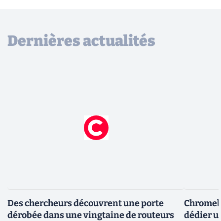
Dernières actualités
Des chercheurs découvrent une porte
Chromebo
dérobée dans une vingtaine de routeurs
dédier u