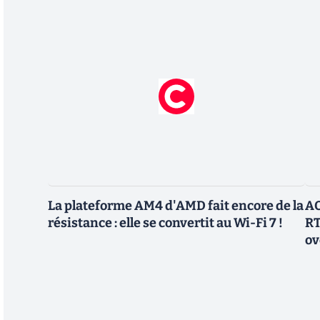
La plateforme AM4 d'AMD fait encore de la
AO
résistance : elle se convertit au Wi-Fi 7 !
RT
ov