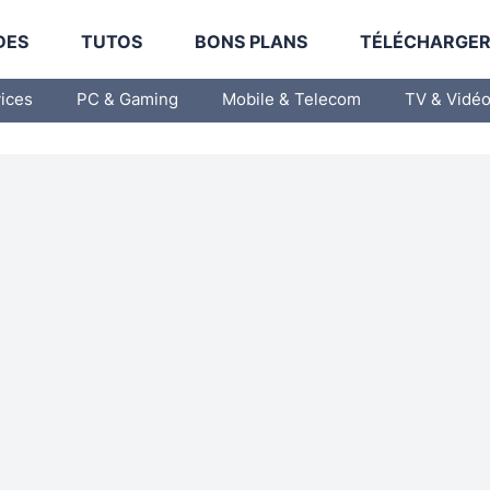
DES
TUTOS
BONS PLANS
TÉLÉCHARGE
vices
PC & Gaming
Mobile & Telecom
TV & Vidé