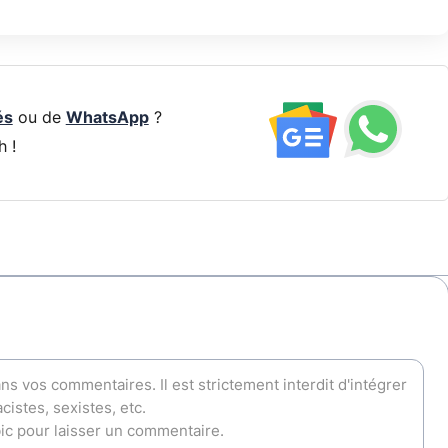
és
ou de
WhatsApp
?
h !