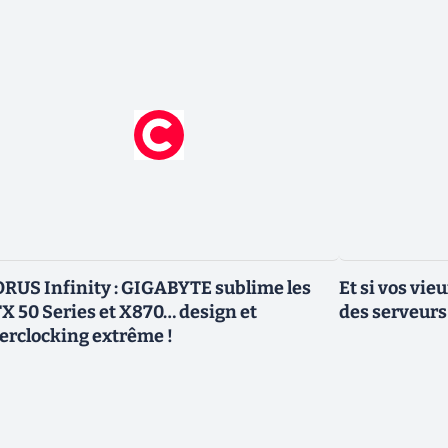
RUS Infinity : GIGABYTE sublime les
Et si vos vi
X 50 Series et X870… design et
des serveurs
erclocking extrême !