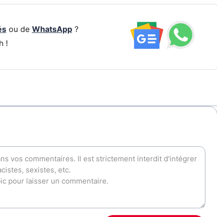
és
ou de
WhatsApp
?
h !