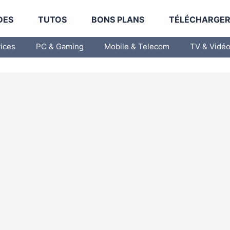
DES
TUTOS
BONS PLANS
TÉLÉCHARGE
vices
PC & Gaming
Mobile & Telecom
TV & Vidé