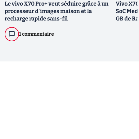
Le vivo X70 Pro+ veut séduire grâce à un
Vivo X70 
processeur d'images maison et la
SoC Medi
recharge rapide sans-fil
GB de R
1 commentaire