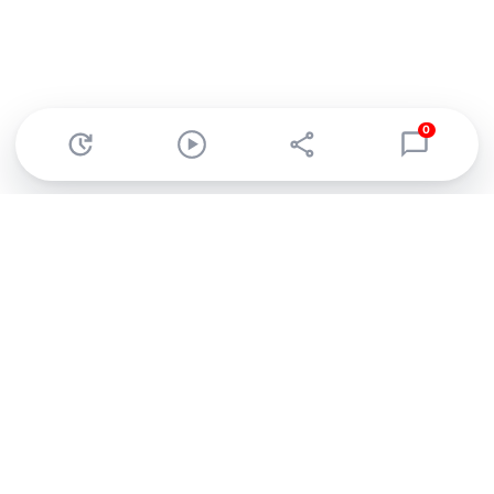
0
Abonnez-vous à notre newsletter !
Recevez un résumé quotidien de l'actu technologique.
S'inscrire
En cliquant sur s'inscrire, j’accepte de recevoir par email des
informations, actualités et offres commerciales de Clubic.
Conformément au RGPD, vous pouvez retirer votre consentement
à tout moment en cliquant sur le lien de désinscription présent