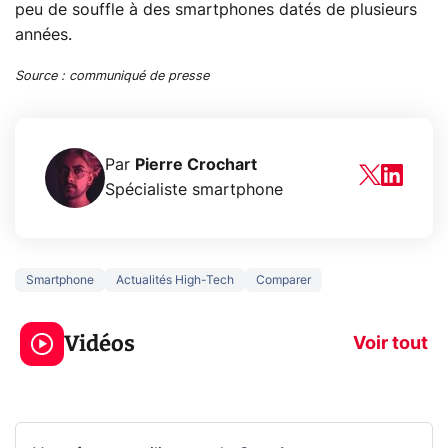
peu de souffle à des smartphones datés de plusieurs
années.
Source : communiqué de presse
Par
Pierre Crochart
Spécialiste smartphone
Smartphone
Actualités High-Tech
Comparer
3 écrans en 1 pour
5 générations
319€ ? Voici L'AOC
jeux dans la
Vidéos
CQ32G4ZA !
prochaine Xbo
Voir tout