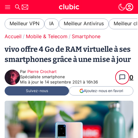
Meilleur VPN
IA
Meilleur Antivirus
Meilleur c
Accueil
Mobile & Telecom
Smartphone
vivo offre 4 Go de RAM virtuelle à ses
smartphones grâce à une mise à jour
Par
Pierre Crochart
0
Spécialiste smartphone
Mis à jour le
14 septembre 2021 à 16h36
Suivez-nous
Ajoutez-nous en favori