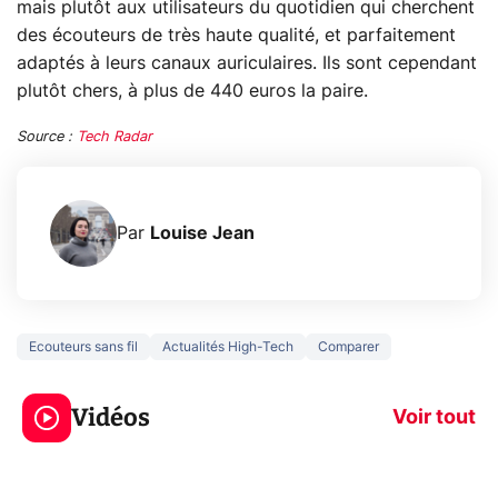
mais plutôt aux utilisateurs du quotidien qui cherchent
des écouteurs de très haute qualité, et parfaitement
adaptés à leurs canaux auriculaires. Ils sont cependant
plutôt chers, à plus de 440 euros la paire.
Source :
Tech Radar
Par
Louise Jean
Ecouteurs sans fil
Actualités High-Tech
Comparer
3 écrans en 1 pour
5 générations
319€ ? Voici L'AOC
jeux dans la
Vidéos
CQ32G4ZA !
prochaine Xbo
Voir tout