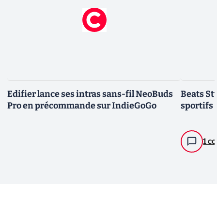
Edifier lance ses intras sans-fil NeoBuds
Beats St
Pro en précommande sur IndieGoGo
sportifs
1 c