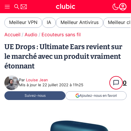
Meilleur VPN
IA
Meilleur Antivirus
Meilleur c
Accueil
Audio
Ecouteurs sans fil
UE Drops : Ultimate Ears revient sur
le marché avec un produit vraiment
étonnant
Par
Louise Jean
0
Mis à jour le
22 juillet 2022 à 11h25
Suivez-nous
Ajoutez-nous en favori