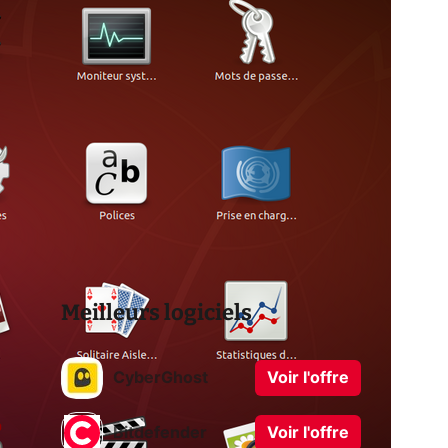
Meilleurs logiciels
CyberGhost
Voir l'offre
Bitdefender
Voir l'offre