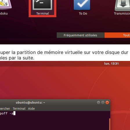
per la partition de mémoire virtuelle sur votre disque dur
es par la suite.