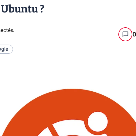
 Ubuntu ?
nectés
.
gle