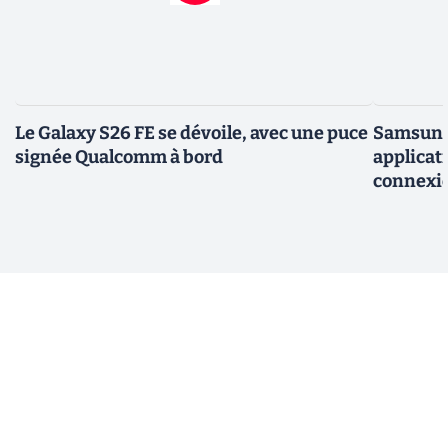
Le Galaxy S26 FE se dévoile, avec une puce
Samsung 
signée Qualcomm à bord
applicati
connexio