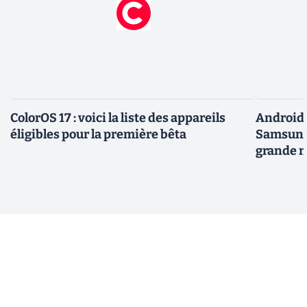
ColorOS 17 : voici la liste des appareils
Android 
éligibles pour la première bêta
Samsung 
grande m