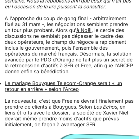
semaine. Nous la republions afin que ceux qui n'ait pas
eu l'occasion de la lire puissent la consulter.
A l'approche du coup de gong final - arbitrairement
fixé au 31 mars -, les négociations semblent prendre
un tour plus probant. Alors qu'
à Noël
, le cercle des
discussions ne semblait pas dépasser le cadre des
deux opérateurs, le champ du négoce a rapidement
inclus le gouvernement
, puis
l'ensemble des
opérateurs
du marché français. Désormais, la solution
avancée par le PDG d'Orange ne fait plus un secret de
la rétrocession d'actifs à SFR et Free, afin que l'ARCEP
donne enfin sa bénédiction.
Le mariage Bouygues Telecom-Orange serait « un
retour en arrière » selon l'Arcep
La nouveauté, c'est que Free ne devrait finalement pas
prendre de clients à Bouygues. Selon
Les Echos
, en
liens étroits avec le dossier, la société de Xavier Niel
devrait même prendre moins d'actifs que prévus
initialement, de façon à avantager SFR.