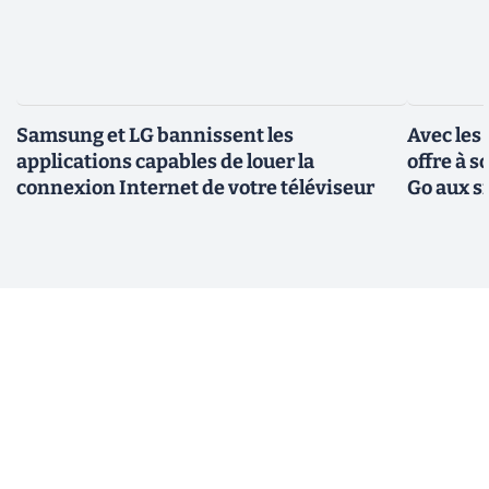
Samsung et LG bannissent les
Avec les
applications capables de louer la
offre à 
connexion Internet de votre téléviseur
Go aux s