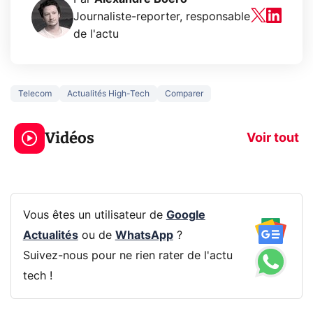
Journaliste-reporter, responsable
de l'actu
Telecom
Actualités High-Tech
Comparer
3 écrans en 1 pour
5 générations
319€ ? Voici L'AOC
jeux dans la
Vidéos
CQ32G4ZA !
prochaine Xbo
Voir tout
Vous êtes un utilisateur de
Google
Actualités
ou de
WhatsApp
?
Suivez-nous pour ne rien rater de l'actu
tech !