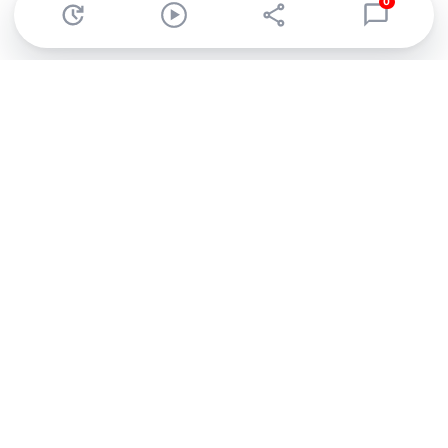
0
Abonnez-vous à notre newsletter !
Recevez un résumé quotidien de l'actu technologique.
S'inscrire
En cliquant sur s'inscrire, j’accepte de recevoir par email des
informations, actualités et offres commerciales de Clubic.
Conformément au RGPD, vous pouvez retirer votre consentement
à tout moment en cliquant sur le lien de désinscription présent
dans chaque email. Pour en savoir plus sur la gestion de vos
données, consultez notre
Politique de confidentialité