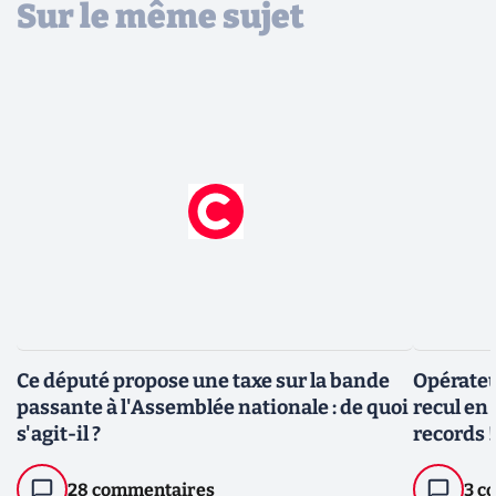
Sur le même sujet
Ce député propose une taxe sur la bande
Opérateu
passante à l'Assemblée nationale : de quoi
recul en
s'agit-il ?
records !
28 commentaires
3 c