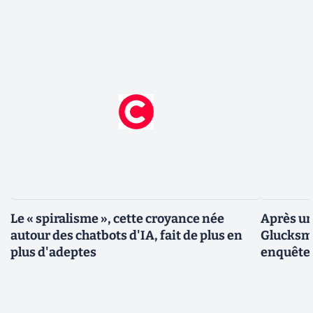
Le « spiralisme », cette croyance née
Après un
autour des chatbots d'IA, fait de plus en
Glucksma
plus d'adeptes
enquête