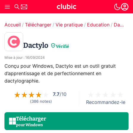
Accueil
Télécharger
Vie pratique
Education
Dactylographie
Dactylo
Vérifié
Mise à jour
:
16/09/2024
Conçu pour Windows, Dactylo est un outil gratuit
d’apprentissage et de perfectionnement en
dactylographie.
7.7
/10
(
386
notes
)
Recommandez-le
Télécharger
pour
Windows