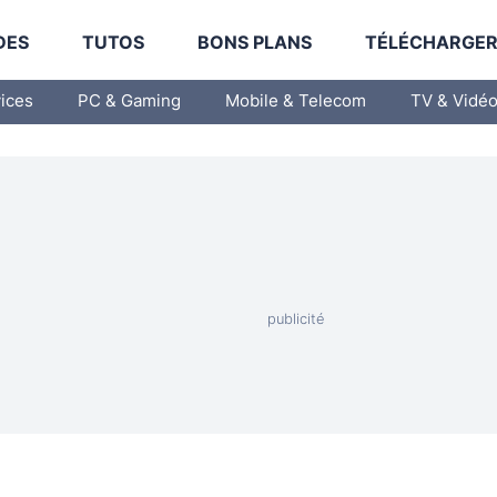
DES
TUTOS
BONS PLANS
TÉLÉCHARGE
vices
PC & Gaming
Mobile & Telecom
TV & Vidé