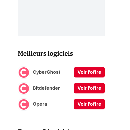
Meilleurs logiciels
CyberGhost
Voir l'offre
Bitdefender
Voir l'offre
Opera
Voir l'offre