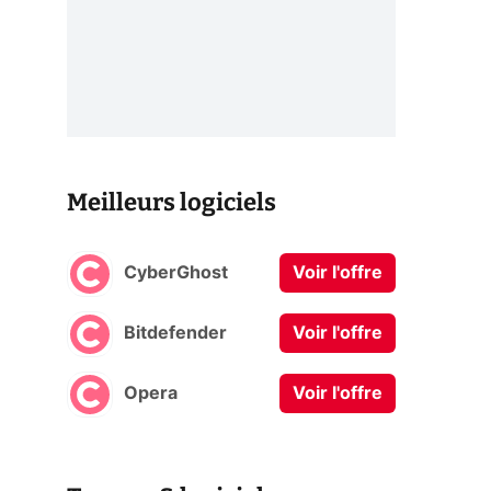
Meilleurs logiciels
CyberGhost
Voir l'offre
Bitdefender
Voir l'offre
Opera
Voir l'offre