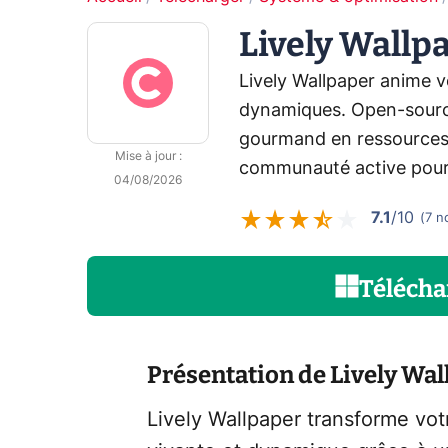
Lively Wallp
Lively Wallpaper anime 
dynamiques. Open-sourc
gourmand en ressources, 
Mise à jour
:
communauté active pour u
04/08/2026
7.1
/10
(
7
n
Télécha
Présentation de Lively Wa
Lively Wallpaper transforme v