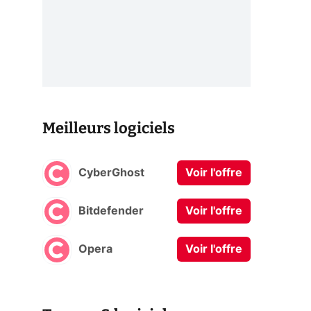
Meilleurs logiciels
CyberGhost
Voir l'offre
Bitdefender
Voir l'offre
Opera
Voir l'offre