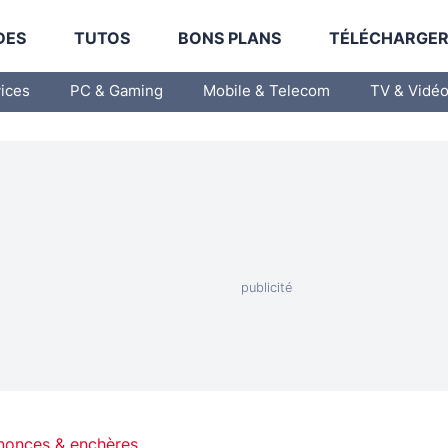
DES
TUTOS
BONS PLANS
TÉLÉCHARGE
vices
PC & Gaming
Mobile & Telecom
TV & Vidé
nonces & enchères