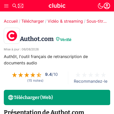
Accueil
Télécharger
Vidéo & streaming
Sous-titrage
Authot.com
Vérifié
Mise à jour
:
06/08/2026
Authôt, l'outil français de retranscription de
documents audio
9.4
/10
(
15
notes
)
Recommandez-le
Télécharger (Web)
Présentation de Authot.com