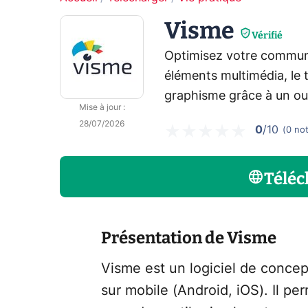
Visme
Vérifié
Optimisez votre communi
éléments multimédia, le
graphisme grâce à un outi
Mise à jour
:
28/07/2026
0
/10
(
0
no
Téléc
Présentation de Visme
Visme est un logiciel de concep
sur mobile (Android, iOS). Il pe