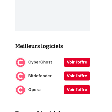
Meilleurs logiciels
CyberGhost
Voir l'offre
Bitdefender
Voir l'offre
Opera
Voir l'offre