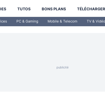
DES
TUTOS
BONS PLANS
TÉLÉCHARGE
vices
PC & Gaming
Mobile & Telecom
TV & Vidé