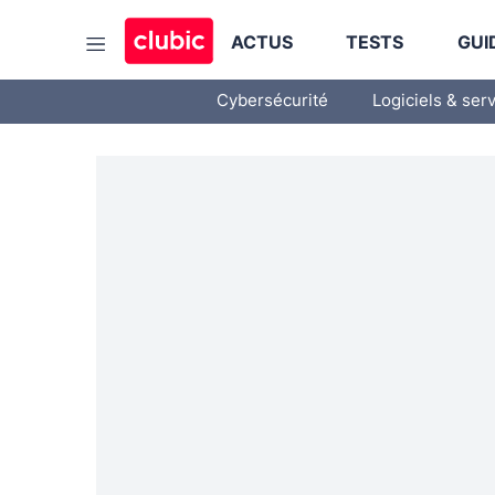
ACTUS
TESTS
GUI
Cybersécurité
Logiciels & ser