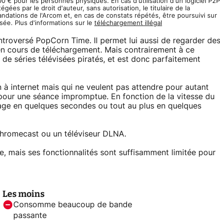
 € pour les personnes physiques. En cas d'utilisation d'un logiciel P2P
ées par le droit d'auteur, sans autorisation, le titulaire de la
ndations de l'Arcom et, en cas de constats répétés, être poursuivi sur
sée. Plus d'informations sur le
téléchargement illégal
ntroversé PopCorn Time. Il permet lui aussi de regarder de
 en cours de téléchargement. Mais contrairement à ce
t de séries télévisées piratés, et est donc parfaitement
 à internet mais qui ne veulent pas attendre pour autant
l pour une séance impromptue. En fonction de la vitesse du
age en quelques secondes ou tout au plus en quelques
Chromecast ou un téléviseur DLNA.
se, mais ses fonctionnalités sont suffisamment limitée pour
Les moins
Consomme beaucoup de bande
passante