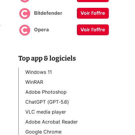
Bitdefender
Voir l'offre
s
Opera
Voir l'offre
Top app & logiciels
Windows 11
WinRAR
Adobe Photoshop
ChatGPT (GPT-5.6)
VLC media player
Adobe Acrobat Reader
Google Chrome