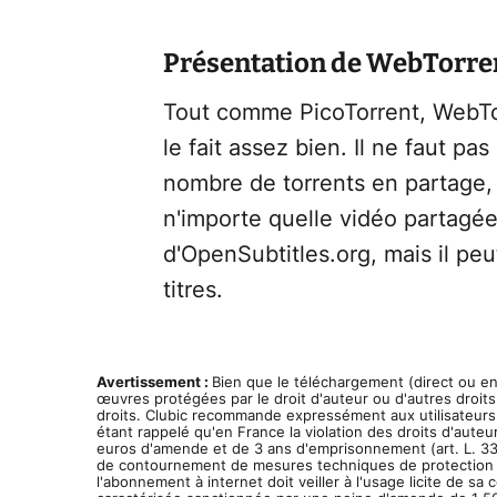
Présentation de WebTorre
Tout comme PicoTorrent, WebTor
le fait assez bien. Il ne faut pa
nombre de torrents en partage, 
n'importe quelle vidéo partagée v
d'OpenSubtitles.org, mais il pe
titres.
Avertissement :
Bien que le téléchargement (direct ou en P
œuvres protégées par le droit d'auteur ou d'autres droits d
droits. Clubic recommande expressément aux utilisateurs 
étant rappelé qu'en France la violation des droits d'aute
euros d'amende et de 3 ans d'emprisonnement (art. L. 335
de contournement de mesures techniques de protection (art
l'abonnement à internet doit veiller à l'usage licite de s