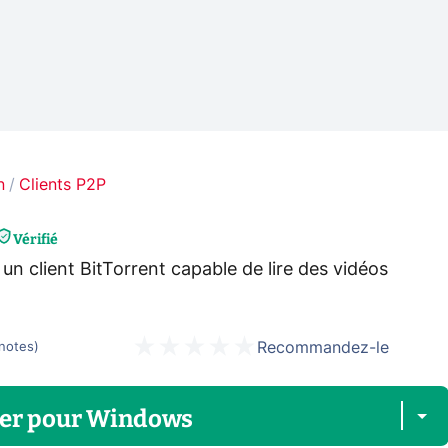
n
Clients P2P
Vérifié
n client BitTorrent capable de lire des vidéos
Recommandez-le
notes
)
er
pour
Windows