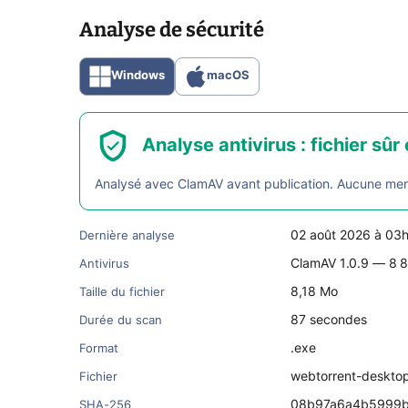
Analyse de sécurité
Windows
macOS
Analyse antivirus : fichier sûr 
Analysé avec ClamAV avant publication. Aucune menac
02 août 2026 à 03
Dernière analyse
ClamAV 1.0.9 — 8 8
Antivirus
8,18 Mo
Taille du fichier
87 secondes
Durée du scan
.exe
Format
webtorrent-deskto
Fichier
08b97a6a4b5999b
SHA-256