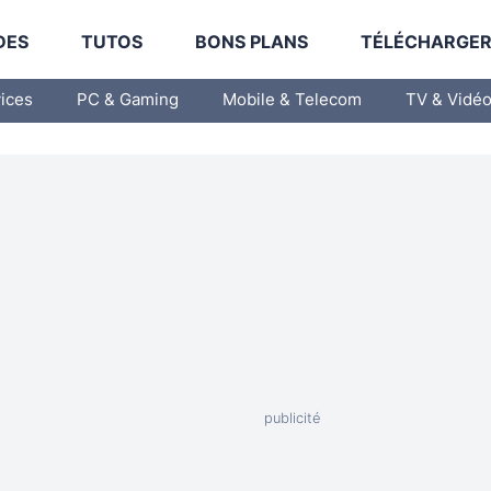
DES
TUTOS
BONS PLANS
TÉLÉCHARGE
vices
PC & Gaming
Mobile & Telecom
TV & Vidé