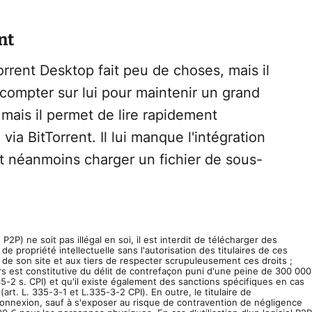
nt
rent Desktop fait peu de choses, mais il
s compter sur lui pour maintenir un grand
mais il permet de lire rapidement
ia BitTorrent. Il lui manque l'intégration
ut néanmoins charger un fichier de sous-
2P) ne soit pas illégal en soi, il est interdit de télécharger des
e propriété intellectuelle sans l'autorisation des titulaires de ces
de son site et aux tiers de respecter scrupuleusement ces droits ;
urs est constitutive du délit de contrefaçon puni d'une peine de 300 000
-2 s. CPI) et qu'il existe également des sanctions spécifiques en cas
. L. 335-3-1 et L.335-3-2 CPI). En outre, le titulaire de
a connexion, sauf à s'exposer au risque de contravention de négligence