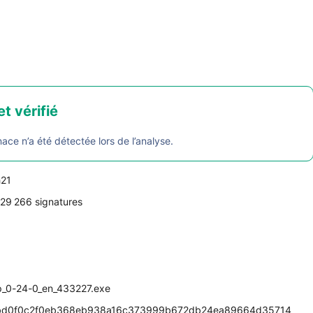
et vérifié
e n’a été détectée lors de l’analyse.
h21
29 266 signatures
p_0-24-0_en_433227.exe
d0f0c2f0eb368eb938a16c373999b672db24ea89664d35714