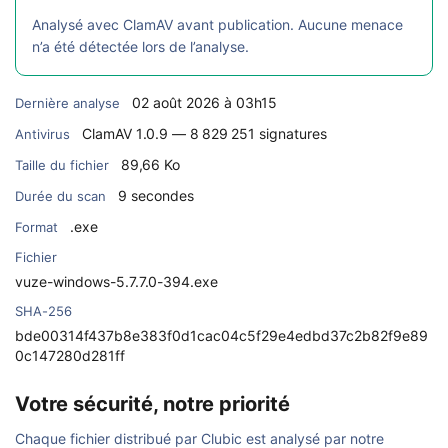
Analysé avec ClamAV avant publication. Aucune menace
n’a été détectée lors de l’analyse.
02 août 2026 à 03h15
Dernière analyse
ClamAV 1.0.9 — 8 829 251 signatures
Antivirus
89,66 Ko
Taille du fichier
9 secondes
Durée du scan
.exe
Format
Fichier
vuze-windows-5.7.7.0-394.exe
SHA-256
bde00314f437b8e383f0d1cac04c5f29e4edbd37c2b82f9e89
0c147280d281ff
Votre sécurité, notre priorité
Chaque fichier distribué par Clubic est analysé par notre