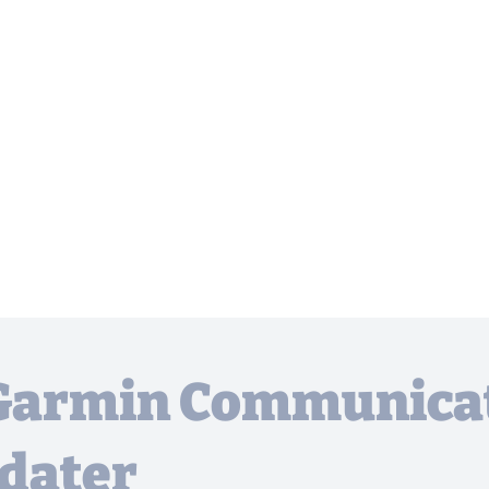
 Garmin Communicat
dater