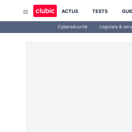
ACTUS
TESTS
GUI
Cybersécurité
Logiciels & ser