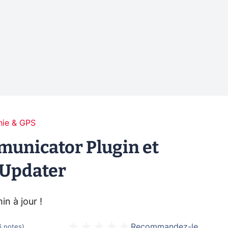
hie & GPS
unicator Plugin et
Updater
n à jour !
Recommandez-le
6
notes
)