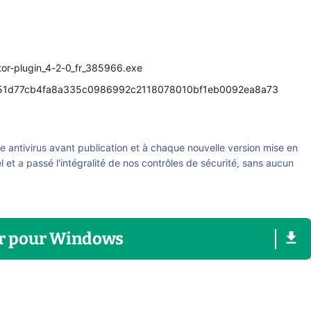
or-plugin_4-2-0_fr_385966.exe
51d77cb4fa8a335c0986992c2118078010bf1eb0092ea8a73
re antivirus avant publication et à chaque nouvelle version mise en
el et a passé l'intégralité de nos contrôles de sécurité, sans aucun
r
pour
Windows