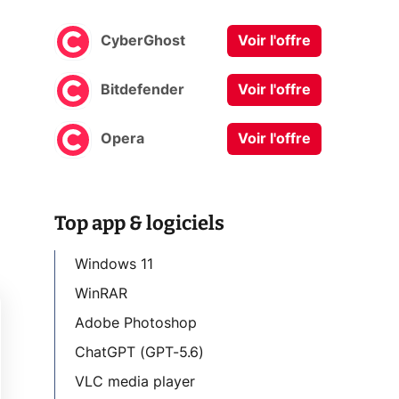
CyberGhost
Voir l'offre
Bitdefender
Voir l'offre
Opera
Voir l'offre
Top app & logiciels
Windows 11
WinRAR
Adobe Photoshop
ChatGPT (GPT-5.6)
VLC media player