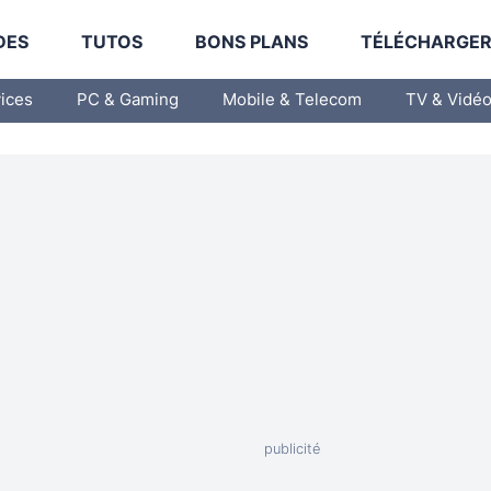
DES
TUTOS
BONS PLANS
TÉLÉCHARGE
vices
PC & Gaming
Mobile & Telecom
TV & Vidé