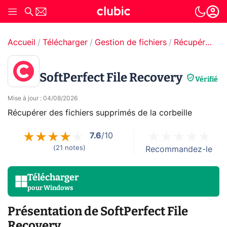
Accueil
Télécharger
Gestion de fichiers
Récupération de données
SoftPerfect File Recovery
Vérifié
Mise à jour
:
04/08/2026
Récupérer des fichiers supprimés de la corbeille
7.6
/10
(
21
notes
)
Recommandez-le
Télécharger
pour
Windows
Présentation de SoftPerfect File
Recovery