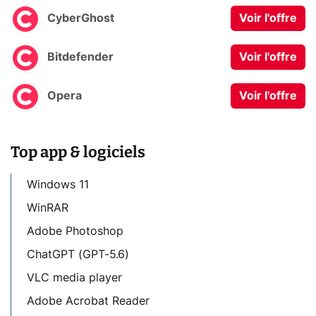
CyberGhost
Voir l'offre
Bitdefender
Voir l'offre
Opera
Voir l'offre
Top app & logiciels
Windows 11
WinRAR
Adobe Photoshop
ChatGPT (GPT-5.6)
VLC media player
Adobe Acrobat Reader