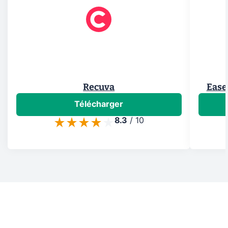
Recuva
Ease
Télécharger
8.3
/
10