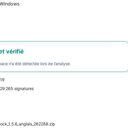
Windows
et vérifié
e n’a été détectée lors de l’analyse.
h19
29 265 signatures
dock_1.5.6_anglais_262288.zip