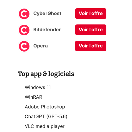
CyberGhost
Voir l'offre
Bitdefender
Voir l'offre
Opera
Voir l'offre
Top app & logiciels
Windows 11
WinRAR
Adobe Photoshop
i
ChatGPT (GPT-5.6)
VLC media player