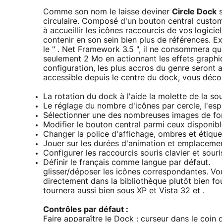
Comme son nom le laisse deviner
Circle Dock
s
circulaire. Composé d'un bouton central customi
à accueillir les icônes raccourcis de vos logici
contenir en son sein bien plus de références. Ex
le " . Net Framework 3.5 ", il ne consommera q
seulement 2 Mo en actionnant les effets graph
configuration, les plus accros du genre seront 
accessible depuis le centre du dock, vous décou
La rotation du dock à l'aide la molette de la sou
Le réglage du nombre d'icônes par cercle, l'es
Sélectionner une des nombreuses images de fond
Modifier le bouton central parmi ceux disponibl
Changer la police d'affichage, ombres et étique
Jouer sur les durées d'animation et emplacemen
Configurer les raccourcis souris clavier et sour
Définir le français comme langue par défaut.
glisser/déposer les icônes correspondantes. Vo
directement dans la bibliothèque plutôt bien fo
tournera aussi bien sous XP et Vista 32 et .
Contrôles par défaut :
Faire apparaître le Dock : curseur dans le coin d