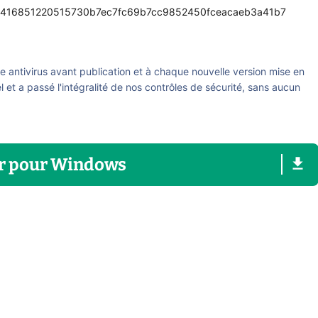
416851220515730b7ec7fc69b7cc9852450fceacaeb3a41b7
re antivirus avant publication et à chaque nouvelle version mise en
el et a passé l'intégralité de nos contrôles de sécurité, sans aucun
r
pour
Windows