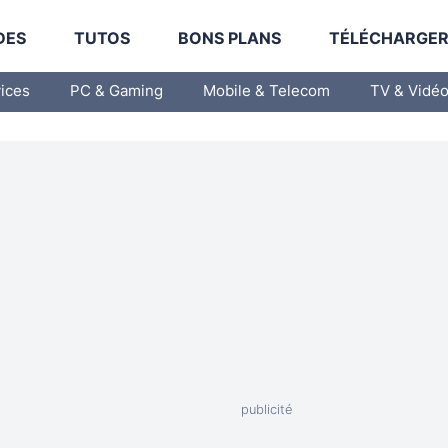
DES
TUTOS
BONS PLANS
TÉLÉCHARGE
vices
PC & Gaming
Mobile & Telecom
TV & Vidé