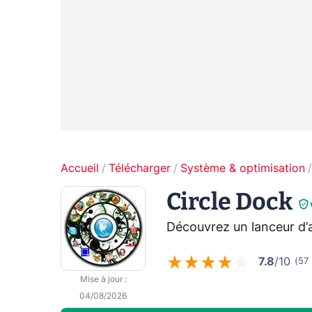
Accueil
Télécharger
Système & optimisation
Circle Dock
Découvrez un lanceur d’ap
7.8
/10
(
57
Mise à jour
:
04/08/2026