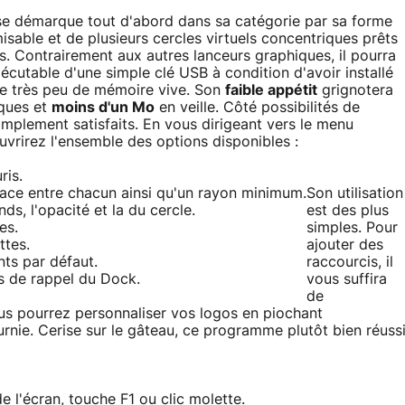
e démarque tout d'abord dans sa catégorie par sa forme
sable et de plusieurs cercles virtuels concentriques prêts
els. Contrairement aux autres lanceurs graphiques, il pourra
écutable d'une simple clé USB à condition d'avoir installé
ue très peu de mémoire vive. Son
faible appétit
grignotera
iques et
moins d'un Mo
en veille. Côté possibilités de
amplement satisfaits. En vous dirigeant vers le menu
vrirez l'ensemble des options disponibles :
ris.
pace entre chacun ainsi qu'un rayon minimum.
Son utilisation
s, l'opacité et la du cercle.
est des plus
es.
simples. Pour
ttes.
ajouter des
ts par défaut.
raccourcis, il
is de rappel du Dock.
vous suffira
de
us pourrez personnaliser vos logos en piochant
urnie. Cerise sur le gâteau, ce programme plutôt bien réuss
e l'écran, touche F1 ou clic molette.