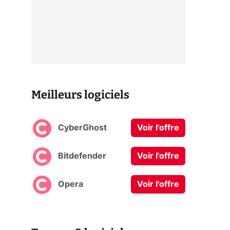
Meilleurs logiciels
CyberGhost
Voir l'offre
Bitdefender
Voir l'offre
Opera
Voir l'offre