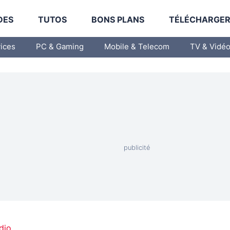
DES
TUTOS
BONS PLANS
TÉLÉCHARGE
vices
PC & Gaming
Mobile & Telecom
TV & Vidé
dio