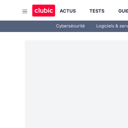
ACTUS
TESTS
GUI
Cybersécurité
Logiciels & ser