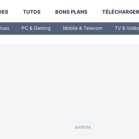
DES
TUTOS
BONS PLANS
TÉLÉCHARGE
vices
PC & Gaming
Mobile & Telecom
TV & Vidé