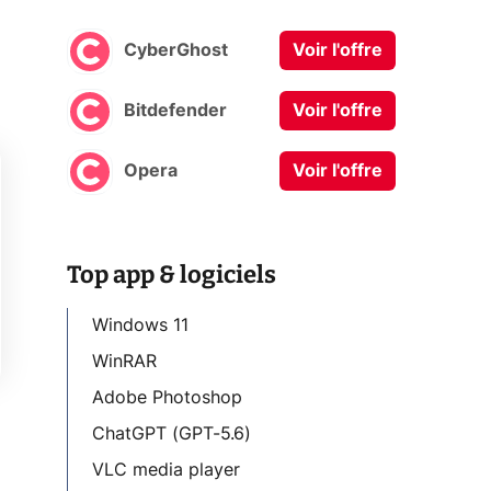
CyberGhost
Voir l'offre
Bitdefender
Voir l'offre
Opera
Voir l'offre
Top app & logiciels
Windows 11
WinRAR
Adobe Photoshop
ChatGPT (GPT-5.6)
VLC media player