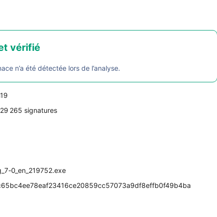
et vérifié
e n’a été détectée lors de l’analyse.
h19
29 265 signatures
g_7-0_en_219752.exe
c65bc4ee78eaf23416ce20859cc57073a9df8effb0f49b4ba