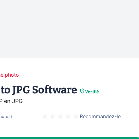
he photo
to JPG Software
Vérifié
P en JPG
Recommandez-le
notes
)