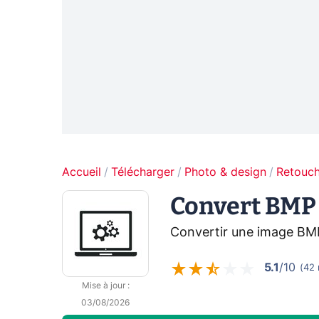
Accueil
Télécharger
Photo & design
Retouc
Convert BMP 
Convertir une image BM
5.1
/10
(
42
Mise à jour
:
03/08/2026