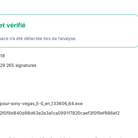
et vérifié
e n’a été détectée lors de l’analyse.
h18
29 265 signatures
n-pour-sony-vegas_5-0_en_133606_64.exe
2f0f9d840d98d63e2e3a1ca0991f7820caef3f0f9ef986ef2