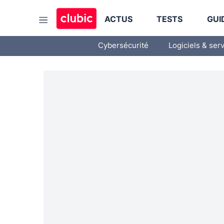
ACTUS
TESTS
GUI
Cybersécurité
Logiciels & ser