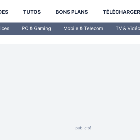
DES
TUTOS
BONS PLANS
TÉLÉCHARGE
vices
PC & Gaming
Mobile & Telecom
TV & Vidé