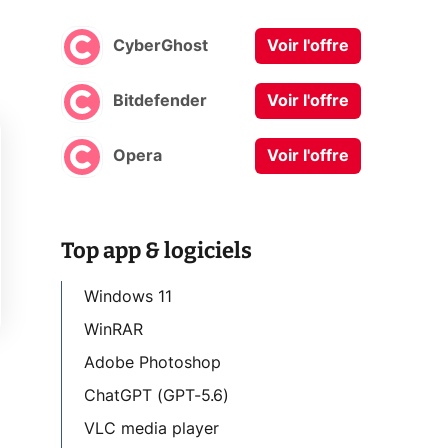
CyberGhost
Voir l'offre
Bitdefender
Voir l'offre
Opera
Voir l'offre
Top app & logiciels
Windows 11
WinRAR
Adobe Photoshop
ChatGPT (GPT-5.6)
VLC media player