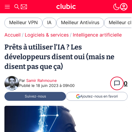
Meilleur VPN
IA
Meilleur Antivirus
Meilleur c
Accueil
Logiciels & services
Intelligence artificielle
Prêts à utiliser l'IA ? Les
développeurs disent oui (mais ne
disent pas que ça)
Par
Samir Rahmoune
0
Publié le
18 juin 2023 à 09h00
Suivez-nous
Ajoutez-nous en favori