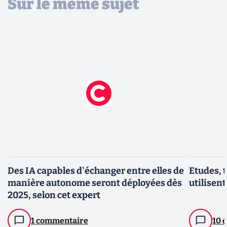
Sur le même sujet
Des IA capables d'échanger entre elles de
Etudes, t
manière autonome seront déployées dès
utilisent 
2025, selon cet expert
1 commentaire
10 