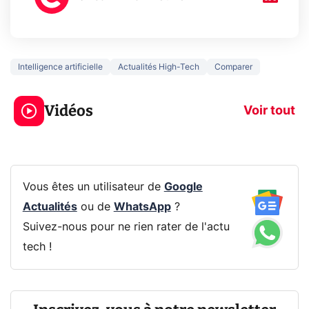
Intelligence artificielle
Actualités High-Tech
Comparer
3 écrans en 1 pour
5 générations
319€ ? Voici L'AOC
jeux dans la
Vidéos
CQ32G4ZA !
prochaine Xbo
Voir tout
Vous êtes un utilisateur de
Google
Actualités
ou de
WhatsApp
?
Suivez-nous pour ne rien rater de l'actu
tech !