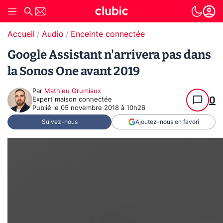
Accueil
Audio
Enceinte connectée
Google Assistant n'arrivera pas dans
la Sonos One avant 2019
Par
Mathieu Grumiaux
0
Expert maison connectée
Publié le
05 novembre 2018 à 10h26
Suivez-nous
Ajoutez-nous en favori