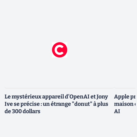
Le mystérieux appareil d’OpenAI et Jony
Apple pr
Ive se précise : un étrange "donut" à plus
maison c
de 300 dollars
AI