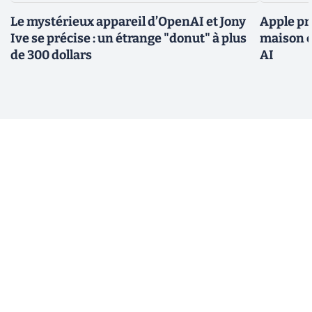
Le mystérieux appareil d’OpenAI et Jony
Apple pr
Ive se précise : un étrange "donut" à plus
maison c
de 300 dollars
AI