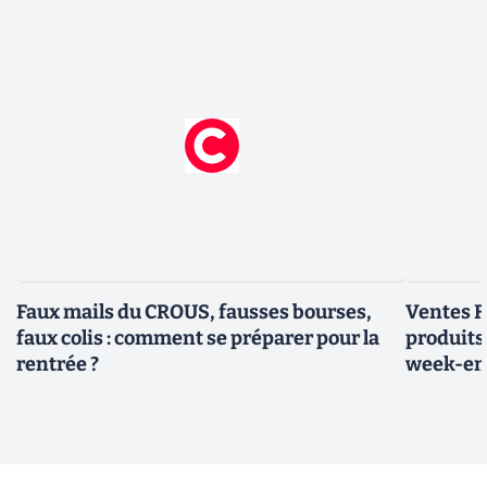
Faux mails du CROUS, fausses bourses,
Ventes Fl
faux colis : comment se préparer pour la
produits
rentrée ?
week-e