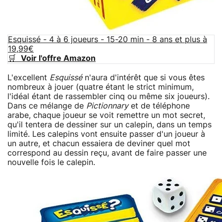
Esquissé - 4 à 6 joueurs - 15-20 min - 8 ans et plus à
19,99€
🛒
Voir l'offre Amazon
L'excellent
Esquissé
n'aura d'intérêt que si vous êtes
nombreux à jouer (quatre étant le strict minimum,
l'idéal étant de rassembler cinq ou même six joueurs).
Dans ce mélange de
Pictionnary
et de téléphone
arabe, chaque joueur se voit remettre un mot secret,
qu'il tentera de dessiner sur un calepin, dans un temps
limité. Les calepins vont ensuite passer d'un joueur à
un autre, et chacun essaiera de deviner quel mot
correspond au dessin reçu, avant de faire passer une
nouvelle fois le calepin.