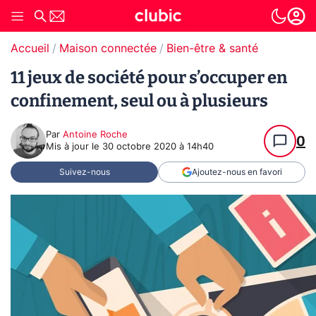
Accueil
Maison connectée
Bien-être & santé
11 jeux de société pour s’occuper en
confinement, seul ou à plusieurs
Par
Antoine Roche
0
Mis à jour le
30 octobre 2020 à 14h40
Suivez-nous
Ajoutez-nous en favori