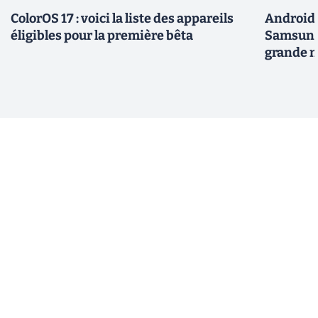
ColorOS 17 : voici la liste des appareils
Android 
éligibles pour la première bêta
Samsung 
grande m