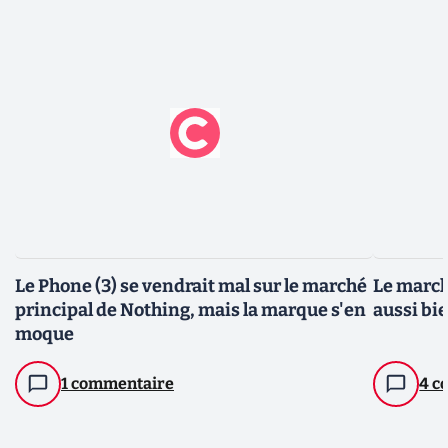
Le Phone (3) se vendrait mal sur le marché
Le march
principal de Nothing, mais la marque s'en
aussi bi
moque
1 commentaire
4 c