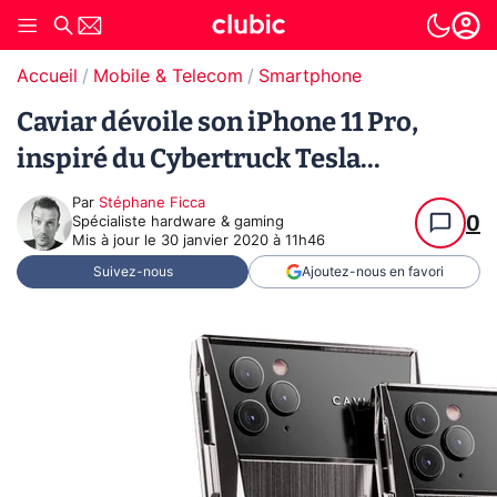
Accueil
Mobile & Telecom
Smartphone
Caviar dévoile son iPhone 11 Pro,
inspiré du Cybertruck Tesla...
Par
Stéphane Ficca
0
Spécialiste hardware & gaming
Mis à jour le
30 janvier 2020 à 11h46
Suivez-nous
Ajoutez-nous en favori