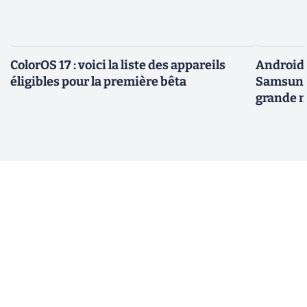
ColorOS 17 : voici la liste des appareils
Android 
éligibles pour la première bêta
Samsung 
grande m